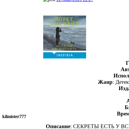
Г
Ав
Испол
Жанр
: Дете
Изд
Б
Врем
kilmister777
Описание
: СЕКРЕТЫ ЕСТЬ У В