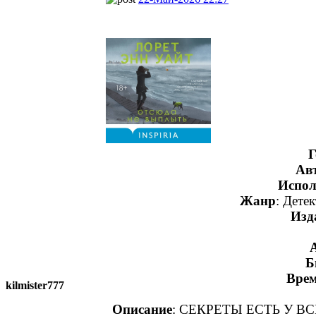
Г
Ав
Испол
Жанр
: Дете
Изд
Б
Врем
kilmister777
Описание
: СЕКРЕТЫ ЕСТЬ У В