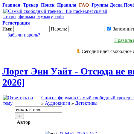
Главная
·
Трекер
·
Поиск
·
Правила
·
FAQ
·
Группы
Доска Поч
Регистрация
·
Имя:
Пароль:
Запомнит
·
Забыли пароль?
Правила 
Сегодня идет свободное 
Лорет Энн Уайт - Отсюда не 
2026]
Список форумов Самый свободный трекер :: fi
»
Аудиокниги
»
Детективы
Автор
22-Май-2026 22:27