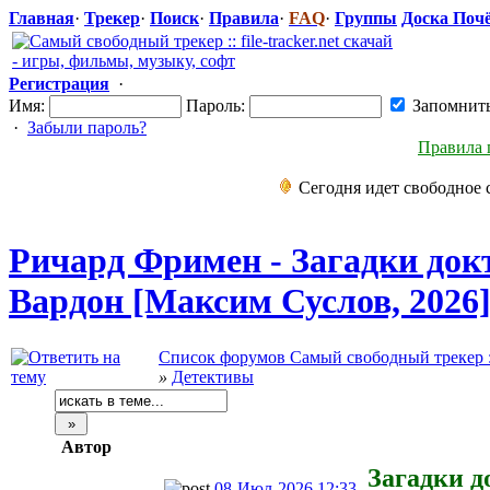
Главная
·
Трекер
·
Поиск
·
Правила
·
FAQ
·
Группы
Доска Поч
Регистрация
·
Имя:
Пароль:
Запомнит
·
Забыли пароль?
Правила 
Сегодня идет свободное 
Ричард Фримен - Загадки док
Вардон [Максим Суслов, 2026
Список форумов Самый свободный трекер :: f
»
Детективы
Автор
Загадки д
08-Июл-2026 12:33