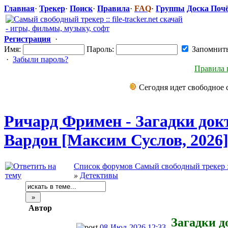
Главная
·
Трекер
·
Поиск
·
Правила
·
FAQ
·
Группы
Доска Поч
Регистрация
·
Имя:
Пароль:
Запомнит
·
Забыли пароль?
Правила 
Сегодня идет свободное 
Ричард Фримен - Загадки док
Вардон [Максим Суслов, 2026
Список форумов Самый свободный трекер :: f
»
Детективы
Автор
Загадки д
08-Июл-2026 12:33