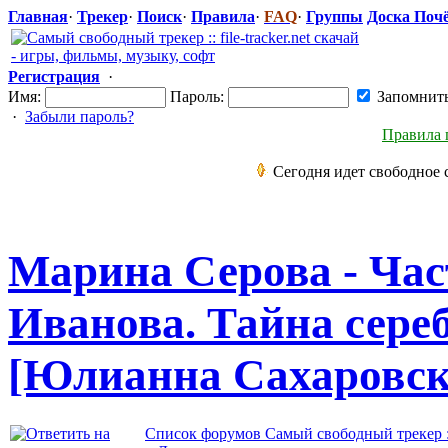
Главная
·
Трекер
·
Поиск
·
Правила
·
FAQ
·
Группы
Доска Поч
Регистрация
·
Имя:
Пароль:
Запомнит
·
Забыли пароль?
Правила 
Сегодня идет свободное 
Марина Серова - Час
Иванова. Тайна сере
[Юлианна Сахаровск
Список форумов Самый свободный трекер :: f