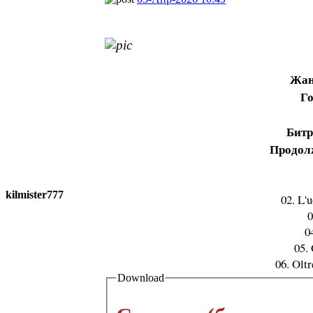
Жа
Го
Битр
Продол
kilmister777
02. L'u
0
0
05. 
06. Oltr
Download