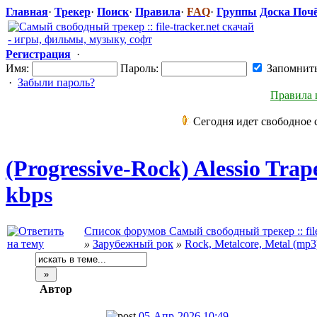
Главная
·
Трекер
·
Поиск
·
Правила
·
FAQ
·
Группы
Доска Поч
Регистрация
·
Имя:
Пароль:
Запомнит
·
Забыли пароль?
Правила 
Сегодня идет свободное 
(Progressive-
​Rock) Alessio Trap
kbps
Список форумов Самый свободный трекер :: file-
»
Зарубежный рок
»
Rock, Metalcore, Metal (mp3
Автор
05-Апр-2026 10:49