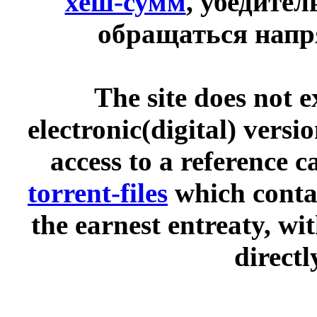
хеш-сумм
, убедите
обращаться напр
The site does not 
electronic(digital) versi
access to a reference 
torrent-files
which contai
the earnest entreaty, wi
directl