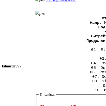
С
Жанр
: 
Год
Битрей
Продолжи
01. El
03
04. Cr
kilmister777
05. De
06. Re
07. D
08. S
0
10. 
Download