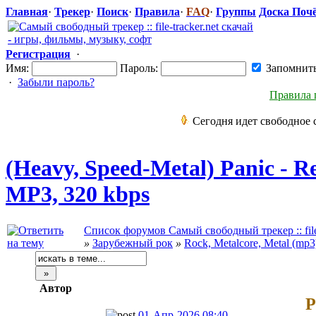
Главная
·
Трекер
·
Поиск
·
Правила
·
FAQ
·
Группы
Доска Поч
Регистрация
·
Имя:
Пароль:
Запомнит
·
Забыли пароль?
Правила 
Сегодня идет свободное 
(Heavy, Speed-Metal) Panic - Re
MP3, 320 kbps
Список форумов Самый свободный трекер :: file-
»
Зарубежный рок
»
Rock, Metalcore, Metal (mp3
Автор
P
01-Апр-2026 08:40