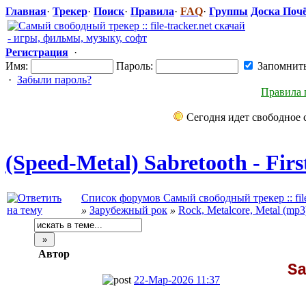
Главная
·
Трекер
·
Поиск
·
Правила
·
FAQ
·
Группы
Доска Поч
Регистрация
·
Имя:
Пароль:
Запомнит
·
Забыли пароль?
Правила 
Сегодня идет свободное 
(Speed-Metal) Sabretooth - Firs
Список форумов Самый свободный трекер :: file-
»
Зарубежный рок
»
Rock, Metalcore, Metal (mp3
Автор
S
22-Мар-2026 11:37