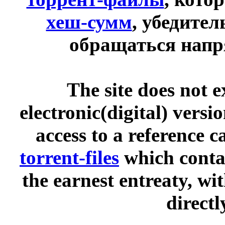
хеш-сумм
, убедите
обращаться напр
The site does not 
electronic(digital) versi
access to a reference 
torrent-files
which contai
the earnest entreaty, wi
directl