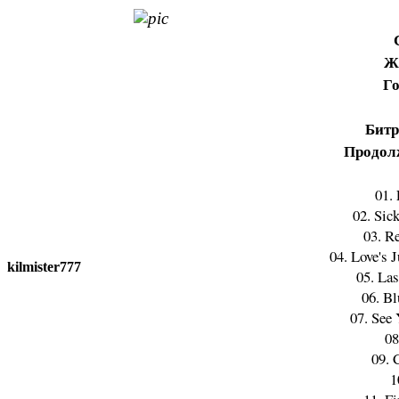
Ж
Го
Битр
Продол
01.
02. Sic
03. R
04. Love's 
kilmister777
05. La
06. Bl
07. See 
08
09. 
1