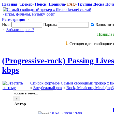
Главная
·
Трекер
·
Поиск
·
Правила
·
FAQ
·
Группы
Доска Поч
Регистрация
·
Имя:
Пароль:
Запомнит
·
Забыли пароль?
Правила 
Сегодня идет свободное 
(Progressive-
​rock) Passing Liv
kbps
Список форумов Самый свободный трекер :: file-
»
Зарубежный рок
»
Rock, Metalcore, Metal (mp3
Автор
18-Мар-2026 12:58