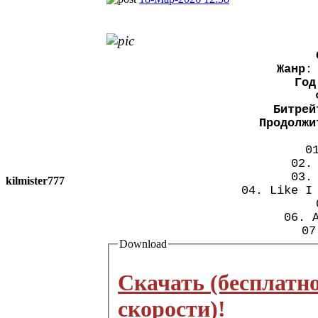
Жанр
:
Год
Битрей
Продолжи
0
02.
03.
kilmister777
04. Like I
06. 
07
Download
Скачать (бесплатн
скорости)!