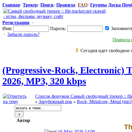
Главная
·
Трекер
·
Поиск
·
Правила
·
FAQ
·
Группы
Доска Поч
Регистрация
·
Имя:
Пароль:
Запомнит
·
Забыли пароль?
Правила 
Сегодня идет свободное 
(Progressive-
​Rock, Electronic) 
2026, MP3, 320 kbps
Список форумов Самый свободный трекер :: file-
»
Зарубежный рок
»
Rock, Metalcore, Metal (mp3
Автор
T
16-Мар-2026 14:06