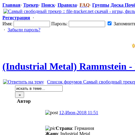
Главная
·
Трекер
·
Поиск
·
Правила
·
FAQ
·
Группы
Доска Поч
Регистрация
·
Имя:
Пароль:
Запомнит
·
Забыли пароль?
(Industrial Metal) Rammstein - 
Список форумов Самый свободный трекер :: 
Автор
12-Июн-2018 11:51
Страна
: Германия
Жанр
: Industrial Metal