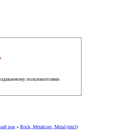
!
создаваемому пользователями
ный рок
»
Rock, Metalcore, Metal (mp3)