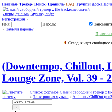
Главная
·
Трекер
·
Поиск
·
Правила
·
FAQ
·
Группы
Доска Поч
Регистрация
·
Имя:
Пароль:
Запомнит
·
Забыли пароль?
Правила 
Сегодня идет свободное 
(Downtempo, Chillout, L
Lounge Zone, Vol. 39 - 
Список форумов Самый свободный трекер :: file-
»
Электронная музыка
»
Ambient / ChillOut (mp3