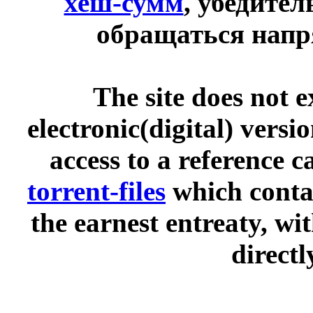
хеш-сумм
, убедите
обращаться напр
The site does not 
electronic(digital) versi
access to a reference 
torrent-files
which contai
the earnest entreaty, wi
directl