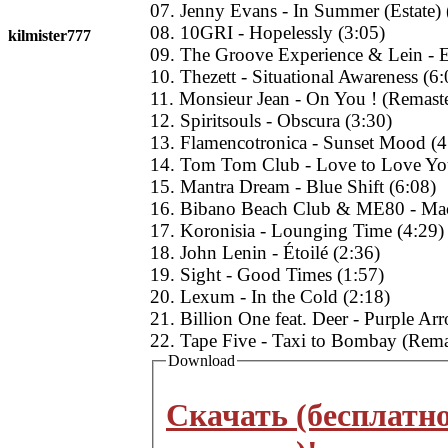
07. Jenny Evans - In Summer (Estate) 
08. 10GRI - Hopelessly (3:05)
kilmister777
09. The Groove Experience & Lein - E
10. Thezett - Situational Awareness (6:
11. Monsieur Jean - On You ! (Remaste
12. Spiritsouls - Obscura (3:30)
13. Flamencotronica - Sunset Mood (4
14. Tom Tom Club - Love to Love Yo
15. Mantra Dream - Blue Shift (6:08)
16. Bibano Beach Club & ME80 - Mac
17. Koronisia - Lounging Time (4:29)
18. John Lenin - Étoilé (2:36)
19. Sight - Good Times (1:57)
20. Lexum - In the Cold (2:18)
21. Billion One feat. Deer - Purple Ar
22. Tape Five - Taxi to Bombay (Rema
Download
Скачать (бесплатн