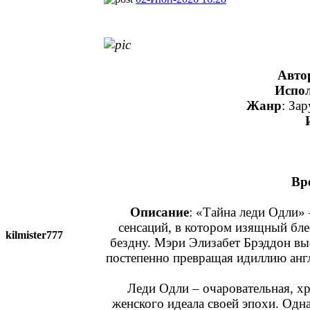
Авто
Испо
Жанр
: За
Вр
Описание
: «Тайна леди Одли»
сенсаций, в котором изящный бле
kilmister777
бездну. Мэри Элизабет Брэддон вы
постепенно превращая идиллию анг
Леди Одли – очаровательная, х
женского идеала своей эпохи. Одн