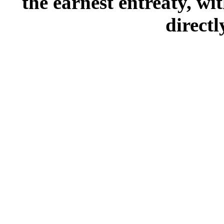
the earnest entreaty, wi
directl