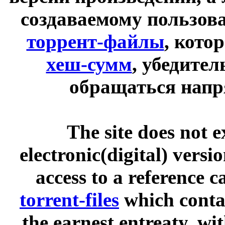
создаваемому пользов
торрент-файлы
, кото
хеш-сумм
, убедите
обращаться напр
The site does not 
electronic(digital) versi
access to a reference 
torrent-files
which contai
the earnest entreaty, wi