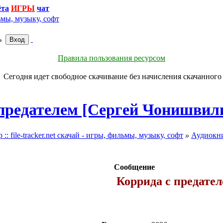
ёта
чат
ь
Правила пользования ресурсом
Сегодня идет свободное скачивание без начисления скачанного
предателем [Сергей Чонишвили
file-tracker.net скачай - игры, фильмы, музыку, софт
»
Аудиокн
Сообщение
Коррида с предате