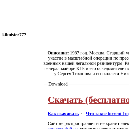
kilmister777
Описание
: 1987 год. Москва. Старший 
участие в масштабной операции по пре
военных нашей легальной резидентуры. Рабо
генерал-майоре КГБ и его осведомителе п
у Сергея Тихонова и его коллеги Ни
Download
Скачать (бесплатно
Как скачивать
·
Что такое torrent (т
Сайт не распространяет и не хранит эле
торрент-файлы
, которые содержат тольк