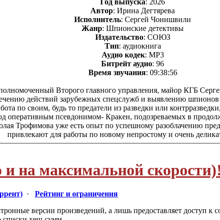
Год выпуска
: 2026
Автор
: Ирина Дегтярева
Исполнитель
: Сергей Чонишвили
Жанр
: Шпионские детективы
Издательство
: СОЮЗ
Тип
: аудиокнига
Аудио кодек
: MP3
Битрейт аудио
: 96
Время звучания
: 09:38:56
уполномоченный Второго главного управления, майор КГБ Сергей
сечению действий зарубежных спецслужб и выявлению шпионов и
та по своим, будь то предатели из разведки или контрразведки, 
од оперативным псевдонимом- Кракен, подозреваемых в продолж
колая Трофимова уже есть опыт по успешному разоблачению пред
привлекают для работы по новому непростому и очень делика
 и на максимальной скорости)
оррент)
·
Рейтинг и ограничения
ктронные версии произведений, а лишь предоставляет доступ к 
о списки хеш-сумм