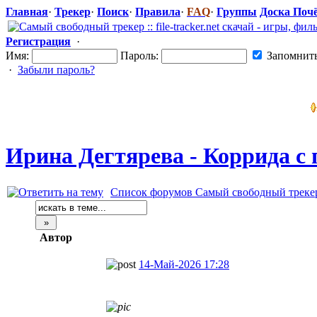
Главная
·
Трекер
·
Поиск
·
Правила
·
FAQ
·
Группы
Доска Поч
Регистрация
·
Имя:
Пароль:
Запомнит
·
Забыли пароль?
Ирина Дегтярева - Коррида с 
Список форумов Самый свободный трекер :: 
Автор
14-Май-2026 17:28