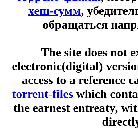
хеш-сумм
, убедите
обращаться напр
The site does not 
electronic(digital) versi
access to a reference 
torrent-files
which contai
the earnest entreaty, wi
directl