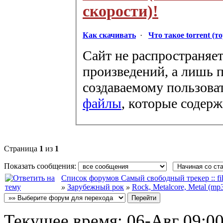
скорости)!
Как скачивать
·
Что такое torrent (т
Сайт не распространяет
произведений, а лишь п
создаваемому пользова
файлы
, которые содер
Страница
1
из
1
Показать сообщения:
Список форумов Самый свободный трекер :: file
»
Зарубежный рок
»
Rock, Metalcore, Metal (mp
Текущее время:
06-Авг 09:0