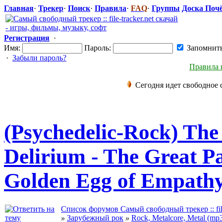
Главная
·
Трекер
·
Поиск
·
Правила
·
FAQ
·
Группы
Доска Поч
Регистрация
·
Имя:
Пароль:
Запомнит
·
Забыли пароль?
Правила 
Сегодня идет свободное 
(Psychedelic-
​Rock) Th
Delirium - The Great P
Golden Egg of Empathy
Список форумов Самый свободный трекер :: file
»
Зарубежный рок
»
Rock, Metalcore, Metal (mp