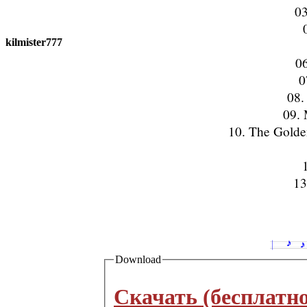
03
kilmister777
06
0
08.
09. 
10. The Golde
13
Download
Скачать (бесплатн