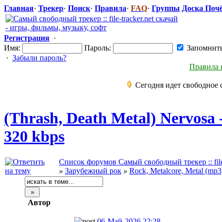
Главная
·
Трекер
·
Поиск
·
Правила
·
FAQ
·
Группы
Доска Поч
Регистрация
·
Имя:
Пароль:
Запомнит
·
Забыли пароль?
Правила 
Сегодня идет свободное 
(Thrash, Death Metal) Nervosa 
320 kbps
Список форумов Самый свободный трекер :: file-
»
Зарубежный рок
»
Rock, Metalcore, Metal (mp3
Автор
06-Май-2026 22:28