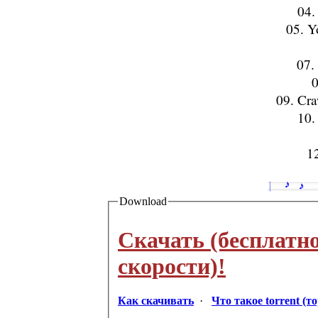
04.
05. Y
07.
0
09. Cra
10.
12
Download
Скачать (бесплатн
скорости)!
Как скачивать
·
Что такое torrent (т