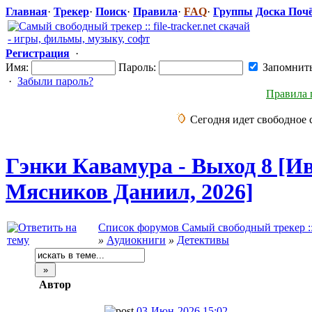
Главная
·
Трекер
·
Поиск
·
Правила
·
FAQ
·
Группы
Доска Поч
Регистрация
·
Имя:
Пароль:
Запомнит
·
Забыли пароль?
Правила 
Сегодня идет свободное 
Гэнки Кавамура - Выход 8 [И
Мясников Даниил, 2026]
Список форумов Самый свободный трекер :: fi
»
Аудиокниги
»
Детективы
Автор
03-Июн-2026 15:02