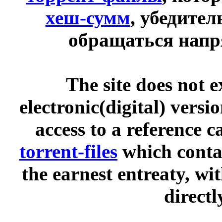
хеш-сумм
, убедите
обращаться напр
The site does not 
electronic(digital) versi
access to a reference 
torrent-files
which contai
the earnest entreaty, wi
directl