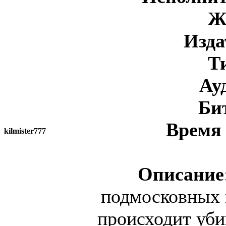
Ж
Изда
Т
Ау
Би
Время
kilmister777
Описание
подмосковных 
происходит уби