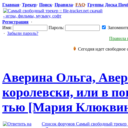
Главная
·
Трекер
·
Поиск
·
Правила
·
FAQ
·
Группы
Доска Поч
Регистрация
·
Имя:
Пароль:
Запомнит
·
Забыли пароль?
Правила 
Сегодня идет свободное 
Аверина Ольга, Авер
королевск
​и, или в п
тью [Мария Клюквин
Список форумов Самый свободный трекер :: f