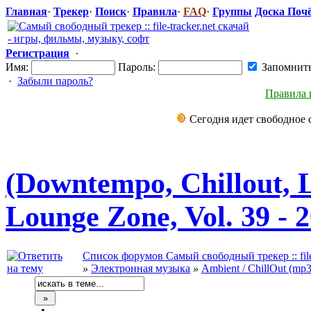
Главная
·
Трекер
·
Поиск
·
Правила
·
FAQ
·
Группы
Доска Поч
Регистрация
·
Имя:
Пароль:
Запомнит
·
Забыли пароль?
Правила 
Сегодня идет свободное 
(Downtempo, Chillout, L
Lounge Zone, Vol. 39 - 
Список форумов Самый свободный трекер :: file-
»
Электронная музыка
»
Ambient / ChillOut (mp3