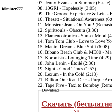
07. Jenny Evans - In Summer (Estate) 
08. 10GRI - Hopelessly (3:05)
kilmister777
09. The Groove Experience & Lein - E
10. Thezett - Situational Awareness (6:
11. Monsieur Jean - On You ! (Remaste
12. Spiritsouls - Obscura (3:30)
13. Flamencotronica - Sunset Mood (4
14. Tom Tom Club - Love to Love Yo
15. Mantra Dream - Blue Shift (6:08)
16. Bibano Beach Club & ME80 - Mac
17. Koronisia - Lounging Time (4:29)
18. John Lenin - Étoilé (2:36)
19. Sight - Good Times (1:57)
20. Lexum - In the Cold (2:18)
21. Billion One feat. Deer - Purple Ar
22. Tape Five - Taxi to Bombay (Rema
Download
Скачать (бесплатн