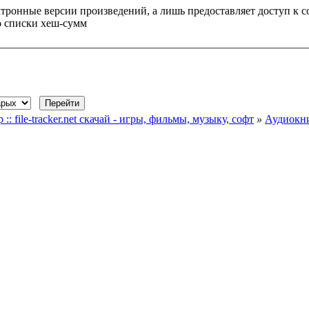
ктронные версии произведений, а лишь предоставляет доступ к 
о списки хеш-сумм
file-tracker.net скачай - игры, фильмы, музыку, софт
»
Аудиокн