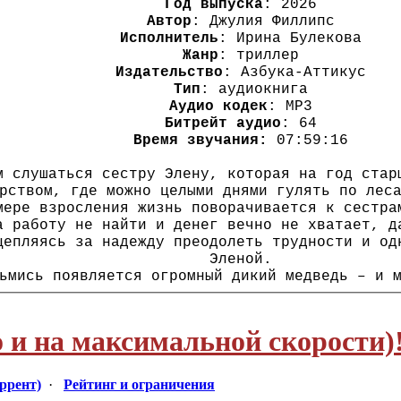
Год выпуска
: 2026
Автор
: Джулия Филлипс
Исполнитель
: Ирина Булекова
Жанр
: триллер
Издательство
: Азбука-Аттикус
Тип
: аудиокнига
Аудио кодек
: MP3
Битрейт аудио
: 64
Время звучания:
07:59:16
м слушаться сестру Элену, которая на год стар
рством, где можно целыми днями гулять по лес
мере взросления жизнь поворачивается к сестра
а работу не найти и денег вечно не хватает, д
цепляясь за надежду преодолеть трудности и од
Эленой.
ьмись появляется огромный дикий медведь – и 
 и на максимальной скорости)
оррент)
·
Рейтинг и ограничения