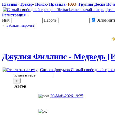
Главная
·
Трекер
·
Поиск
·
Правила
·
FAQ
·
Группы
Доска Поч
Регистрация
·
Имя:
Пароль:
Запомнит
·
Забыли пароль?
Джулия Филлипс - Медведь [И
Список форумов Самый свободный трекер :: 
Автор
20-Май-2026 19:25