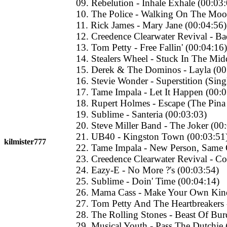
09. Rebelution - Inhale Exhale (00:03
10. The Police - Walking On The Moo
11. Rick James - Mary Jane (00:04:56)
12. Creedence Clearwater Revival - B
13. Tom Petty - Free Fallin' (00:04:16)
14. Stealers Wheel - Stuck In The Mid
15. Derek & The Dominos - Layla (00
16. Stevie Wonder - Superstition (Sing
17. Tame Impala - Let It Happen (00:0
18. Rupert Holmes - Escape (The Pina
19. Sublime - Santeria (00:03:03)
20. Steve Miller Band - The Joker (00
21. UB40 - Kingston Town (00:03:51
kilmister777
22. Tame Impala - New Person, Same 
23. Creedence Clearwater Revival - Co
24. Eazy-E - No More ?'s (00:03:54)
25. Sublime - Doin' Time (00:04:14)
26. Mama Cass - Make Your Own Kind 
27. Tom Petty And The Heartbreakers 
28. The Rolling Stones - Beast Of Bu
29. Musical Youth - Pass The Dutchie 