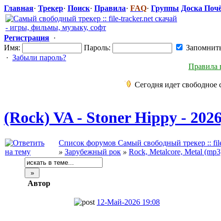
Главная
·
Трекер
·
Поиск
·
Правила
·
FAQ
·
Группы
Доска Поч
Регистрация
·
Имя:
Пароль:
Запомнит
·
Забыли пароль?
Правила 
Сегодня идет свободное 
(Rock) VA - Stoner Hippy - 202
Список форумов Самый свободный трекер :: file-
»
Зарубежный рок
»
Rock, Metalcore, Metal (mp3
Автор
12-Май-2026 19:08