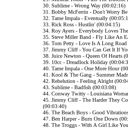
30. Sublime - Wrong Way (00:02:16)
31. Bobby McFerrin - Don't Worry Be
32. Tame Impala - Eventually (00:05:
33. Rick Ross - Hustlin' (00:04:15)
34. Roy Ayers - Everybody Loves The
35. Steve Miller Band - Fly Like An E
36. Tom Petty - Love Is A Long Road
37. Jimmy Cliff - You Can Get It If Y
38. Juice Newton - Queen Of Hearts (
39. 10cc - Dreadlock Holiday (00:04:
40. Tame Impala - One More Hour (00
41. Kool & The Gang - Summer Madne
42. Rebelution - Feeling Alright (00:0
43. Sublime - Badfish (00:03:08)
44. Conway Twitty - Louisiana Woman,
45. Jimmy Cliff - The Harder They 
(00:03:40)
46. The Beach Boys - Good Vibrations
47. Ben Harper - Burn One Down (00
48. The Troggs - With A Girl Like Yo