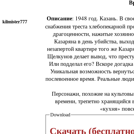
В
Описание
: 1948 год. Казань. В св
kilmister777
снабжения треста хлебопекарной п
драгоценности, нажитые хозяино
Казаряна в день убийства, выхо
незапертой квартире того же Казар
Щелкунов делает вывод, что прест
Или подделал его? Вскоре догадк
Уникальная возможность вернутьс
послевоенное время. Реальные люд
Персонажи, похожие на культовы
времени, трепетно хранящийся 
«кухня» повс
Download
Скачать (бесплатно