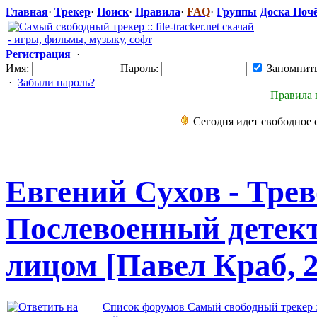
Главная
·
Трекер
·
Поиск
·
Правила
·
FAQ
·
Группы
Доска Поч
Регистрация
·
Имя:
Пароль:
Запомнит
·
Забыли пароль?
Правила 
Сегодня идет свободное 
Евгений Сухов - Трев
Послевоенный
​ дете
лицом [Павел Краб, 2
Список форумов Самый свободный трекер :: f