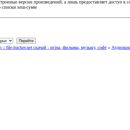
ктронные версии произведений, а лишь предоставляет доступ к 
о списки хеш-сумм
file-tracker.net скачай - игры, фильмы, музыку, софт
»
Аудиокн