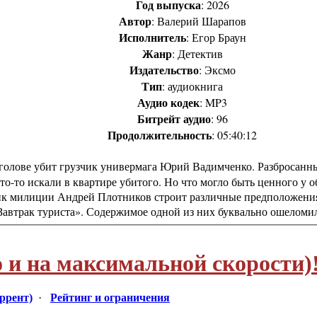
Год выпуска
: 2026
Автор
: Валерий Шарапов
Исполнитель
: Егор Браун
Жанр
: Детектив
Издательство
: Эксмо
Тип
: аудиокнига
Аудио кодек
: MP3
Битрейт аудио
: 96
Продолжительность
: 05:40:12
о голове убит грузчик универмага Юрий Вадимченко. Разбросанн
о-то искали в квартире убитого. Но что могло быть ценного у
ик милиции Андрей Плотников строит различные предположения,
Завтрак туриста». Содержимое одной из них буквально ошело
 и на максимальной скорости)
оррент)
·
Рейтинг и ограничения