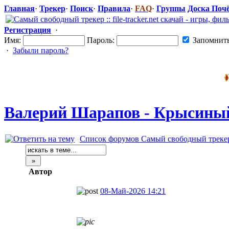
Главная
·
Трекер
·
Поиск
·
Правила
·
FAQ
·
Группы
Доска Поч
Регистрация
·
Имя:
Пароль:
Запомнит
·
Забыли пароль?
Валерий Шарапов - Крысиный 
Список форумов Самый свободный трекер :: 
Автор
08-Май-2026 14:21