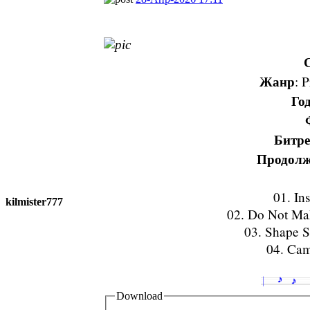
Жанр
: 
Го
Битре
Продолж
01. In
kilmister777
02. Do Not Ma
03. Shape S
04. Cam
Download