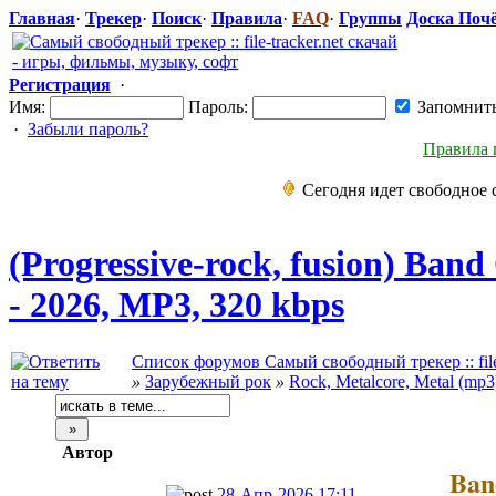
Главная
·
Трекер
·
Поиск
·
Правила
·
FAQ
·
Группы
Доска Поч
Регистрация
·
Имя:
Пароль:
Запомнит
·
Забыли пароль?
Правила 
Сегодня идет свободное 
(Progressive-
​rock, fusion) Ban
- 2026, MP3, 320 kbps
Список форумов Самый свободный трекер :: file-
»
Зарубежный рок
»
Rock, Metalcore, Metal (mp3
Автор
Ban
28-Апр-2026 17:11